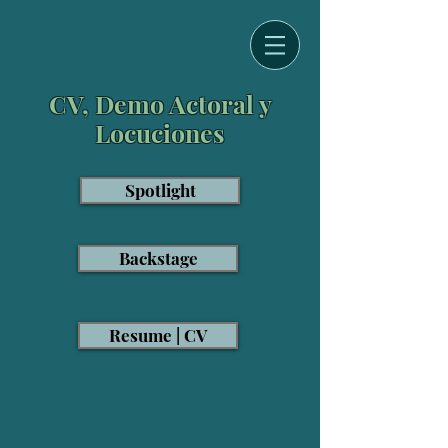
CV, Demo Actoral y
Locuciones
Spotlight
Backstage
Resume | CV